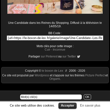
Une Candidate dans les Reines du Shopping. Diffusé à la télévision le
14/05/19.
BB Code :
Mots clés pour cette image :
Cuir
-
Inconnue
Partager
sur Pinterest
ou
sur Twitter
Copyright ©
le boxon de Lex
// 2006 - 2026
Ce site est propulsé par
Wordpress
et s'appuie sur les thèmes
Picture Perfect
et
Origami
.
Ce site web utilise des cookies.
Accepter
En savoir plus