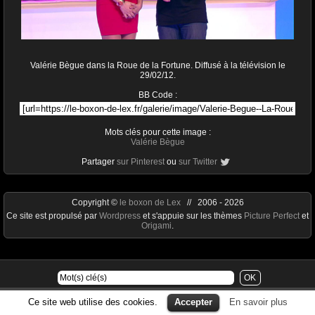
Valérie Bègue dans la Roue de la Fortune. Diffusé à la télévision le
29/02/12.
BB Code :
Mots clés pour cette image :
Valérie Bègue
Partager
sur Pinterest
ou
sur Twitter
Copyright ©
le boxon de Lex
// 2006 - 2026
Ce site est propulsé par
Wordpress
et s'appuie sur les thèmes
Picture Perfect
et
Origami
.
Ce site web utilise des cookies.
Accepter
En savoir plus