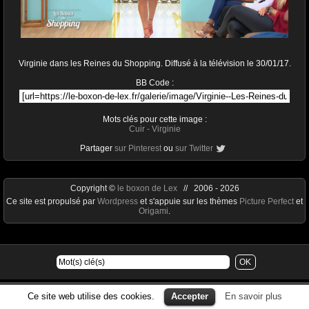
Virginie dans les Reines du Shopping. Diffusé à la télévision le 30/01/17.
BB Code :
Mots clés pour cette image :
Cuir
-
Virginie
Partager
sur Pinterest
ou
sur Twitter
Copyright ©
le boxon de Lex
// 2006 - 2026
Ce site est propulsé par
Wordpress
et s'appuie sur les thèmes
Picture Perfect
et
Origami
.
Ce site web utilise des cookies.
Accepter
En savoir plus