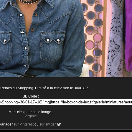
 Reines du Shopping. Diffusé à la télévision le 30/01/17.
BB Code :
Mots clés pour cette image :
Virginie
Partager
sur Pinterest
ou
sur Twitter