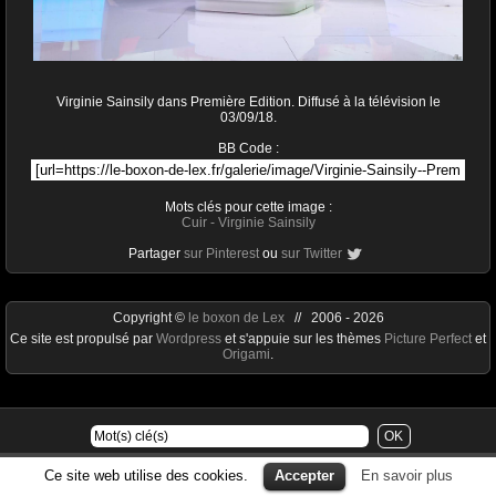
Virginie Sainsily dans Première Edition. Diffusé à la télévision le
03/09/18.
BB Code :
Mots clés pour cette image :
Cuir
-
Virginie Sainsily
Partager
sur Pinterest
ou
sur Twitter
Copyright ©
le boxon de Lex
// 2006 - 2026
Ce site est propulsé par
Wordpress
et s'appuie sur les thèmes
Picture Perfect
et
Origami
.
Ce site web utilise des cookies.
Accepter
En savoir plus