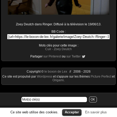
Zoey Deutch dans Ringer. Diffusé à la télévision le 19/06/13.
BB Code :
Mots clés pour cette image :
Cuir
-
Zoey Deutch
Partager
sur Pinterest
ou
sur Twitter
Copyright ©
le boxon de Lex
// 2006 - 2026
Ce site est propulsé par
Wordpress
et s'appuie sur les thèmes
Picture Perfect
et
Origami
.
Ce site web utilise des cookies.
Accepter
En savoir plus