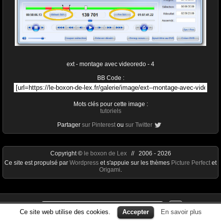
ext - montage avec videoredo - 4
BB Code :
Mots clés pour cette image :
tutoriels
Partager
sur Pinterest
ou
sur Twitter
Copyright ©
le boxon de Lex
// 2006 - 2026
Ce site est propulsé par
Wordpress
et s'appuie sur les thèmes
Picture Perfect
et
Origami
.
Ce site web utilise des cookies.
Accepter
En savoir plus