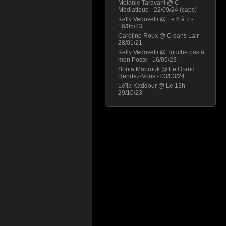
Mélanie Taravant @ C
Médiatique - 22/09/24 (caps)
Kelly Vedovelli @ Le 6 à 7 -
16/05/23
Caroline Roux @ C dans Lair -
28/01/21
Kelly Vedovelli @ Touche pas à
mon Poste - 16/05/23
Sonia Mabrouk @ Le Grand
Rendez-Vous - 03/03/24
Leïla Kaddour @ Le 13h -
29/10/23