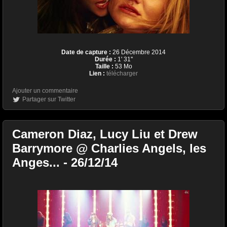
Date de capture :
26 Décembre 2014
Durée :
1' 31''
Taille :
53 Mo
Lien :
télécharger
Ajouter un commentaire
Partager sur Twitter
Cameron Diaz, Lucy Liu et Drew
Barrymore @ Charlies Angels, les
Anges... - 26/12/14