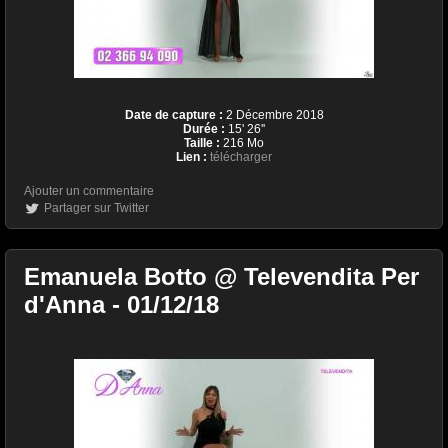
Date de capture :
2 Décembre 2018
Durée :
15' 26''
Taille :
216 Mo
Lien :
télécharger
Ajouter un commentaire
Partager sur Twitter
Emanuela Botto @ Televendita Per
d'Anna - 01/12/18