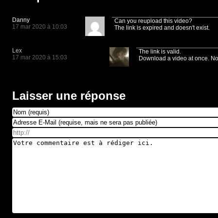
Danny
Can you reupload this video?
17 mar 2020 à 10:03
The link is expired and doesn't exist.
Lex
The link is valid.
17 mar 2020 à 15:03
Download a video at once. Not 
Laisser une réponse