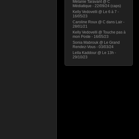
Mélanie Taravant @ C
Médiatique - 22/09/24 (caps)
Kelly Vedovelli @ Le 6 à 7 -
16/05/23
Caroline Roux @ C dans Lair -
28/01/21
Kelly Vedovelli @ Touche pas à
mon Poste - 16/05/23
Sonia Mabrouk @ Le Grand
Rendez-Vous - 03/03/24
Leïla Kaddour @ Le 13h -
29/10/23