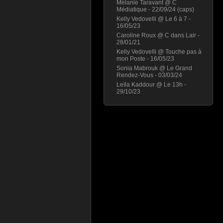
Mélanie Taravant @ C
Médiatique - 22/09/24 (caps)
Kelly Vedovelli @ Le 6 à 7 -
16/05/23
Caroline Roux @ C dans Lair -
28/01/21
Kelly Vedovelli @ Touche pas à
mon Poste - 16/05/23
Sonia Mabrouk @ Le Grand
Rendez-Vous - 03/03/24
Leïla Kaddour @ Le 13h -
29/10/23