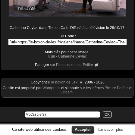
Catherine Ceylac dans The ou Cafe. Diffusé à la télévision le 29/10/17.
BB Code :
Mots clés pour cette image :
Cuir
-
Catherine Ceylac
Partager
sur Pinterest
ou
sur Twitter
Copyright ©
le boxon de Lex
// 2006 - 2026
Ce site est propulsé par
Wordpress
et s'appuie sur les thèmes
Picture Perfect
et
Origami
.
Ce site web utilise des cookies.
Accepter
En savoir plus