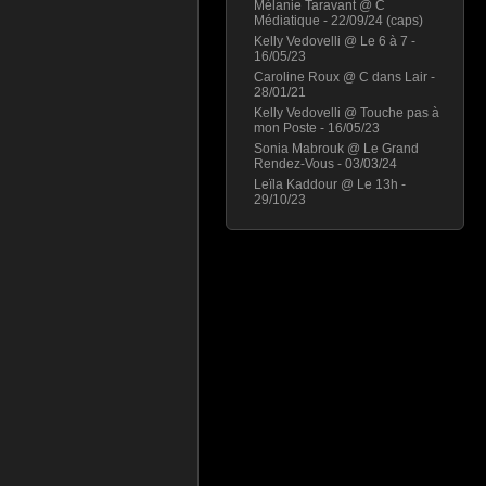
Mélanie Taravant @ C
Médiatique - 22/09/24 (caps)
Kelly Vedovelli @ Le 6 à 7 -
16/05/23
Caroline Roux @ C dans Lair -
28/01/21
Kelly Vedovelli @ Touche pas à
mon Poste - 16/05/23
Sonia Mabrouk @ Le Grand
Rendez-Vous - 03/03/24
Leïla Kaddour @ Le 13h -
29/10/23