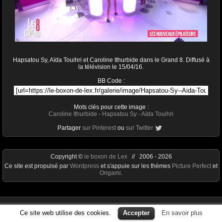
Hapsatou Sy, Aïda Touihri et Caroline Ithurbide dans le Grand 8. Diffusé à
la télévision le 15/04/16.
BB Code :
Mots clés pour cette image :
Caroline Ithurbide
-
Hapsatou Sy
-
Aïda Touihri
Partager
sur Pinterest
ou
sur Twitter
Copyright ©
le boxon de Lex
// 2006 - 2026
Ce site est propulsé par
Wordpress
et s'appuie sur les thèmes
Picture Perfect
et
Origami
.
Ce site web utilise des cookies.
Accepter
En savoir plus