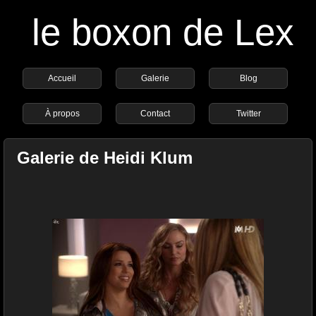
le boxon de Lex
Accueil
Galerie
Blog
À propos
Contact
Twitter
Galerie de Heidi Klum