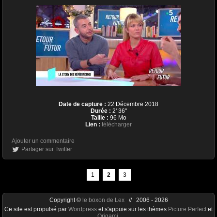
Date de capture :
22 Décembre 2018
Durée :
2' 36''
Taille :
96 Mo
Lien :
télécharger
Ajouter un commentaire
Partager sur Twitter
1
2
3
Copyright ©
le boxon de Lex
// 2006 - 2026
Ce site est propulsé par
Wordpress
et s'appuie sur les thèmes
Picture Perfect
et
Origami
.