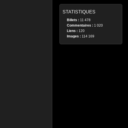
STATISTIQUES
Billets :
11 478
Commentaires :
1 020
Liens :
120
Images :
114 169