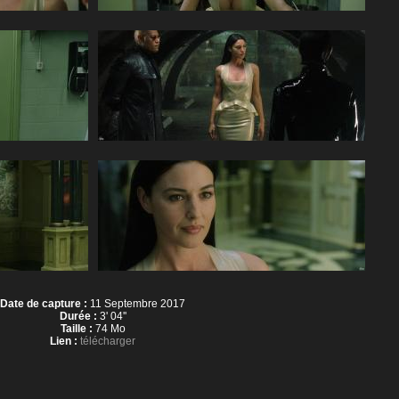
Date de capture :
11 Septembre 2017
Durée :
3' 04''
Taille :
74 Mo
Lien :
télécharger