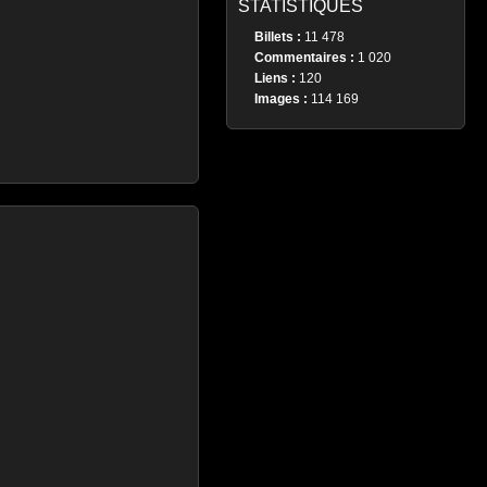
STATISTIQUES
Billets :
11 478
Commentaires :
1 020
Liens :
120
Images :
114 169