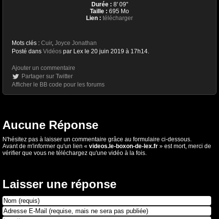
Durée :
8' 09''
Taille :
695 Mo
Lien :
télécharger
Mots clés :
Cuir
,
Joyce Jonathan
Posté dans
Vidéos
par Lex le 20 juin 2019 à 17h14.
Ajouter un commentaire
Partager sur Twitter
Afficher le BB code pour les forums
Aucune Réponse
N'hésitez pas à laisser un commentaire grâce au formulaire ci-dessous.
Avant de m'informer qu'un lien «
videos.le-boxon-de-lex.fr
» est mort, merci de
vérifier que vous ne téléchargez qu'une vidéo à la fois.
Laisser une réponse